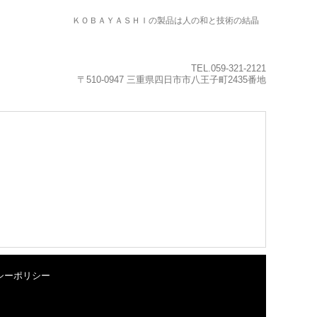
ＫＯＢＡＹＡＳＨＩの製品は人の和と技術の結晶
TEL.059-321-2121
〒510-0947 三重県四日市市八王子町2435番地
シーポリシー