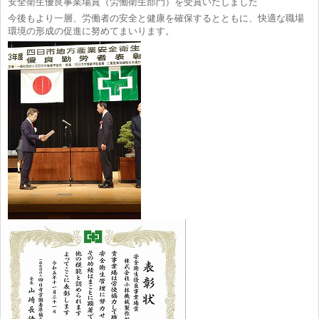
安全衛生優良事業場賞（労働衛生部門）を受賞いたしました
今後もより一層、労働者の安全と健康を確保するとともに、快適な職場
環境の形成の促進に努めてまいります。