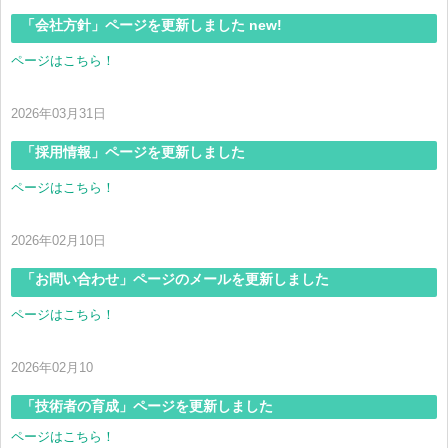
「会社方針」ページを更新しました new!
ページはこちら！
2026年03月31日
「採用情報」ページを更新しました
ページはこちら！
2026年02月10日
「お問い合わせ」ページのメールを更新しました
ページはこちら！
2026年02月10
「技術者の育成」ページを更新しました
ページはこちら！