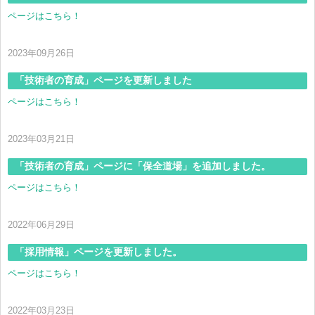
ページはこちら！
2023年09月26日
「技術者の育成」ページを更新しました
ページはこちら！
2023年03月21日
「技術者の育成」ページに「保全道場」を追加しました。
ページはこちら！
2022年06月29日
「採用情報」ページを更新しました。
ページはこちら！
2022年03月23日