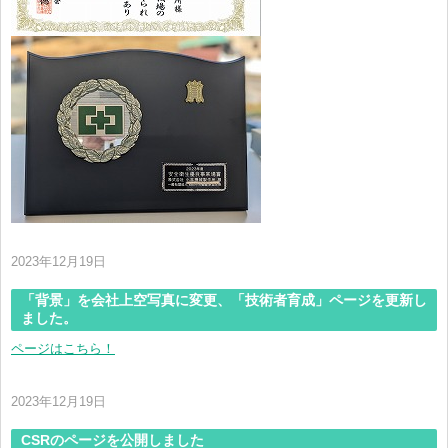
2023年12月19日
「背景」を会社上空写真に変更、「技術者育成」ページを更新し
ました。
ページはこちら！
2023年12月19日
CSRのページを公開しました